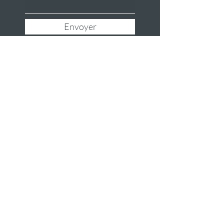
Envoyer
linux4all
Formulaire d'abonnement
Envoyer